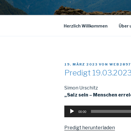
Herzlich Willkommen
Über 
VERÖFFENTLICHT
19. MÄRZ 2023
VON
WEB2897
AM
Predigt 19.03.202
Simon Urschitz
„Salz sein – Menschen erre
Audio-
00:00
Player
Predigt herunterladen