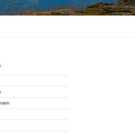
N
h
tmann