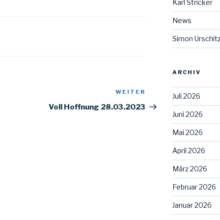
Karl Stricker
die
News
Lautstärke
zu
Simon Urschit
regeln.
ARCHIV
WEITER
Nächster
Juli 2026
Beitrag
Voll Hoffnung 28.03.2023
Juni 2026
Mai 2026
April 2026
März 2026
Februar 2026
Januar 2026