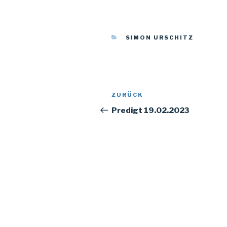
KATEGORIEN
SIMON URSCHITZ
Beitragsnavigation
Vorheriger
ZURÜCK
Beitrag
Predigt 19.02.2023