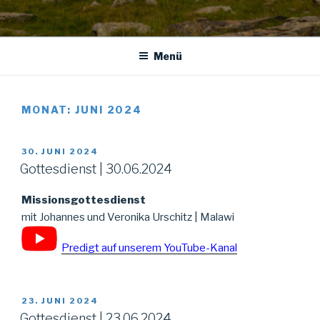
Menü
MONAT:
JUNI 2024
VERÖFFENTLICHT
30. JUNI 2024
AM
Gottesdienst | 30.06.2024
Missionsgottesdienst
mit Johannes und Veronika Urschitz | Malawi
Predigt auf unserem YouTube-Kanal
VERÖFFENTLICHT
23. JUNI 2024
AM
Gottesdienst | 23.06.2024