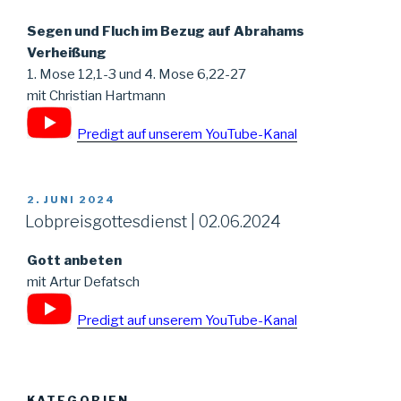
Segen und Fluch im Bezug auf Abrahams
Verheißung
1. Mose 12,1-3 und 4. Mose 6,22-27
mit Christian Hartmann
Predigt auf unserem YouTube-Kanal
VERÖFFENTLICHT
2. JUNI 2024
AM
Lobpreisgottesdienst | 02.06.2024
Gott anbeten
mit Artur Defatsch
Predigt auf unserem YouTube-Kanal
KATEGORIEN