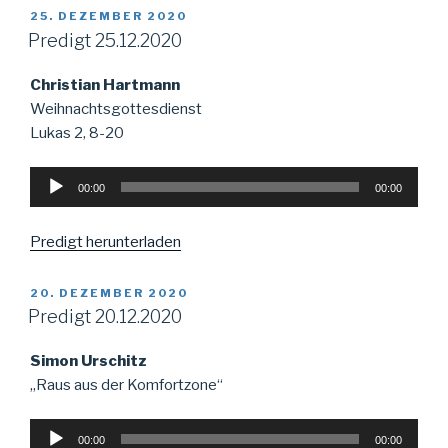
VERÖFFENTLICHT
25. DEZEMBER 2020
AM
Predigt 25.12.2020
Christian Hartmann
Weihnachtsgottesdienst
Lukas 2, 8-20
Audio-
00:00
00:00
Player
Predigt herunterladen
VERÖFFENTLICHT
20. DEZEMBER 2020
AM
Predigt 20.12.2020
Simon Urschitz
„Raus aus der Komfortzone“
Audio-
00:00
00:00