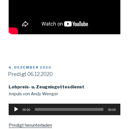
VERÖFFENTLICHT
6. DEZEMBER 2020
AM
Predigt 06.12.2020
Lobpreis- u. Zeugnisgottesdienst
Impuls von Andy Wenger
Audio-
00:00
00:00
Player
Predigt herunterladen