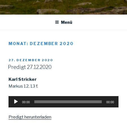
Menü
MONAT:
DEZEMBER 2020
VERÖFFENTLICHT
27. DEZEMBER 2020
AM
Predigt 27.12.2020
Karl Stricker
Markus 12, 13 f.
Audio-
00:00
00:00
Player
Predigt herunterladen