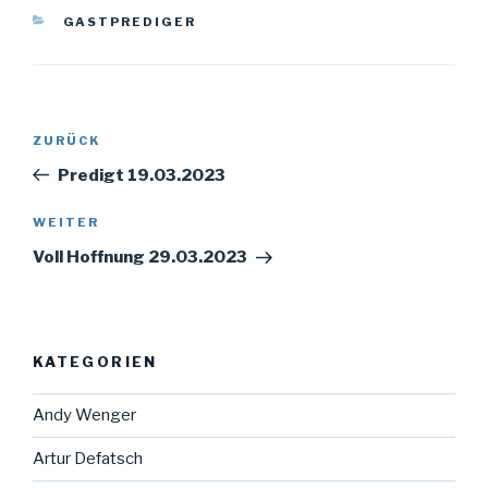
KATEGORIEN
GASTPREDIGER
Beitragsnavigation
Vorheriger
ZURÜCK
Beitrag
Predigt 19.03.2023
Nächster
WEITER
Beitrag
Voll Hoffnung 29.03.2023
KATEGORIEN
Andy Wenger
Artur Defatsch