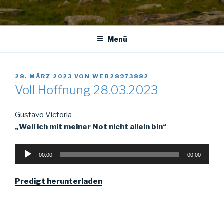
Menü
VERÖFFENTLICHT
28. MÄRZ 2023
VON
WEB28973882
AM
Voll Hoffnung 28.03.2023
Gustavo Victoria
„Weil ich mit meiner Not nicht allein bin“
Audio-
00:00
00:00
Player
Predigt herunterladen