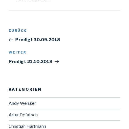
Beitragsnavigation
Vorheriger
ZURÜCK
Beitrag
Predigt 30.09.2018
Nächster
WEITER
Beitrag
Predigt 21.10.2018
KATEGORIEN
Andy Wenger
Artur Defatsch
Christian Hartmann