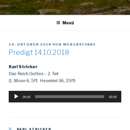
Menü
VERÖFFENTLICHT
14. OKTOBER 2018
VON
WEB28973882
AM
Predigt 14.10.2018
Karl Stricker
Das Reich Gottes – 2. Teil
(1. Mose 6, 5ff; Hesekiel 36, 25ff)
Audio-
00:00
00:00
Player
KATEGORIEN
KARL STRICKER