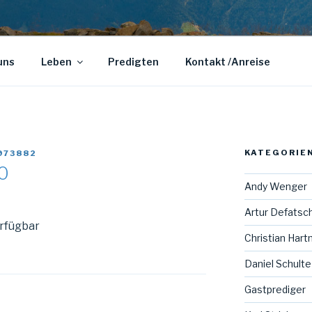
uns
Leben
Predigten
Kontakt /Anreise
KATEGORIE
973882
0
Andy Wenger
Artur Defatsc
erfügbar
Christian Har
Daniel Schulte
Gastprediger