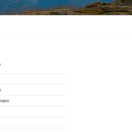
N
h
tmann