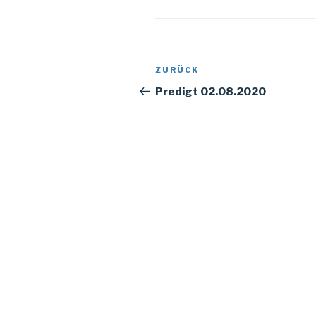
Beitragsnavigation
Vorheriger
ZURÜCK
Beitrag
Predigt 02.08.2020